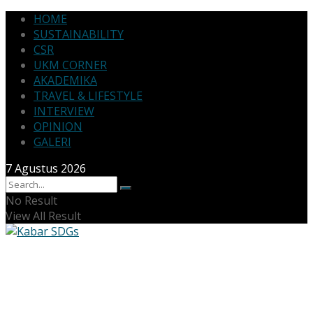
HOME
SUSTAINABILITY
CSR
UKM CORNER
AKADEMIKA
TRAVEL & LIFESTYLE
INTERVIEW
OPINION
GALERI
7 Agustus 2026
No Result
View All Result