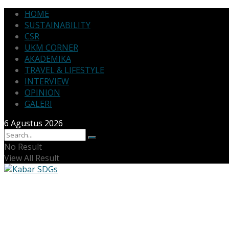
HOME
SUSTAINABILITY
CSR
UKM CORNER
AKADEMIKA
TRAVEL & LIFESTYLE
INTERVIEW
OPINION
GALERI
6 Agustus 2026
No Result
View All Result