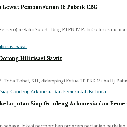
au Lewat Pembangunan 16 Pabrik CBG
Persero) melalui Sub Holding PTPN IV PalmCo terus memper
orong Hilirisasi Sawit
 Toha Tohet, S.H., didampingi Ketua TP PKK Muba Hj. Patima
rkelanjutan Siap Gandeng Arkonesia dan Peme
 sebagai lokasi percontohan program pertanian berkelanj