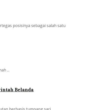
tegas posisinya sebagai salah satu
h ...
rintah Belanda
utan berbasis tumpang sari