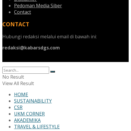
Pedoman Media Siber
Contact
CONTACT
Hubungi redaksi melalui email di bawah ini:
redaksi@kabarsdgs.com
No Result
View All Result
HOME
SUSTAINABILITY
CSR
UKM CORNER
AKADEMIKA
TRAVEL & LIFESTYLE