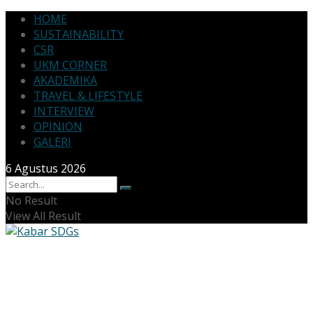
HOME
SUSTAINABILITY
CSR
UKM CORNER
AKADEMIKA
TRAVEL & LIFESTYLE
INTERVIEW
OPINION
GALERI
6 Agustus 2026
No Result
View All Result