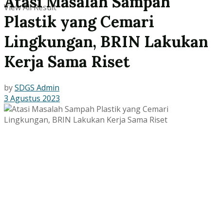
Atasi Masalah Sampah
View All Result
Plastik yang Cemari
Lingkungan, BRIN Lakukan
Kerja Sama Riset
by
SDGS Admin
3 Agustus 2023