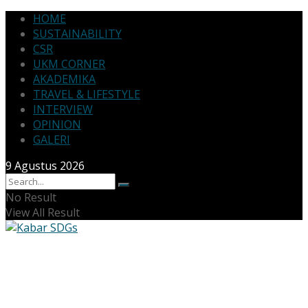
HOME
SUSTAINABILITY
CSR
UKM CORNER
AKADEMIKA
TRAVEL & LIFESTYLE
INTERVIEW
OPINION
GALERI
9 Agustus 2026
No Result
View All Result