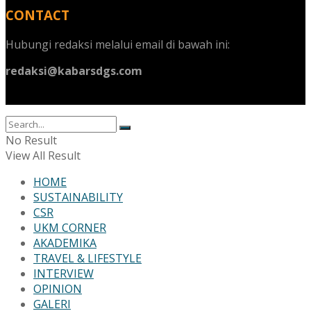
CONTACT
Hubungi redaksi melalui email di bawah ini:
redaksi@kabarsdgs.com
No Result
View All Result
HOME
SUSTAINABILITY
CSR
UKM CORNER
AKADEMIKA
TRAVEL & LIFESTYLE
INTERVIEW
OPINION
GALERI