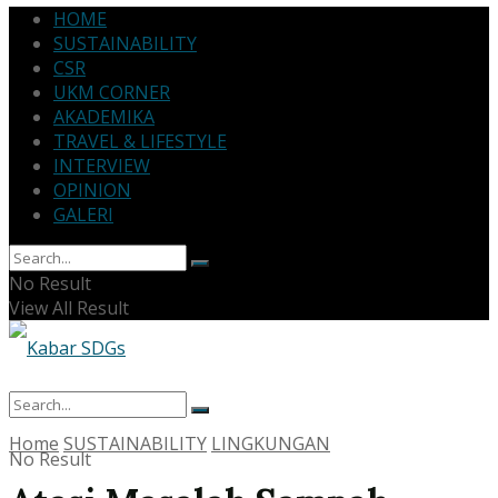
HOME
SUSTAINABILITY
CSR
UKM CORNER
AKADEMIKA
TRAVEL & LIFESTYLE
INTERVIEW
OPINION
GALERI
No Result
View All Result
Home
SUSTAINABILITY
LINGKUNGAN
No Result