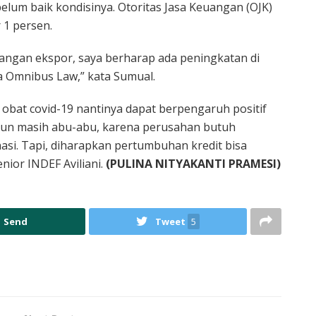
lum baik kondisinya. Otoritas Jasa Keuangan (OJK)
 1 persen.
gangan ekspor, saya berharap ada peningkatan di
a Omnibus Law,” kata Sumual.
bat covid-19 nantinya dapat berpengaruh positif
pun masih abu-abu, karena perusahan butuh
asi. Tapi, diharapkan pertumbuhan kredit bisa
nior INDEF Aviliani.
(PULINA NITYAKANTI PRAMESI)
Send
Tweet
5