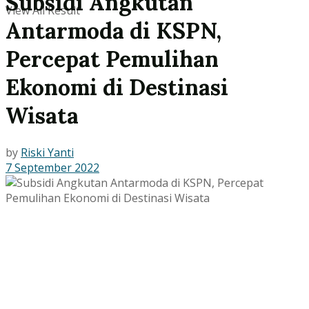
Subsidi Angkutan
View All Result
Antarmoda di KSPN,
Percepat Pemulihan
Ekonomi di Destinasi
Wisata
by
Riski Yanti
7 September 2022