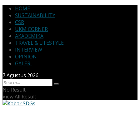
HOME
SUSTAINABILITY
CSR
UKM CORNER
AKADEMIKA
TRAVEL & LIFESTYLE
INTERVIEW
OPINION
GALERI
7 Agustus 2026
No Result
View All Result