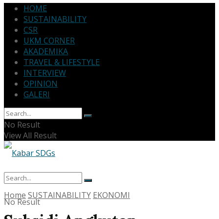
HOME
SUSTAINABILITY
CSR
UKM CORNER
AKADEMIKA
TRAVEL & LIFESTYLE
INTERVIEW
OPINION
GALERI
No Result
View All Result
Home
SUSTAINABILITY
EKONOMI
No Result