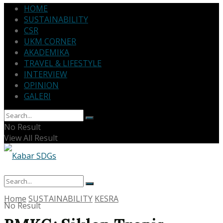
HOME
SUSTAINABILITY
CSR
UKM CORNER
AKADEMIKA
TRAVEL & LIFESTYLE
INTERVIEW
OPINION
GALERI
No Result
View All Result
Home
SUSTAINABILITY
KESRA
No Result