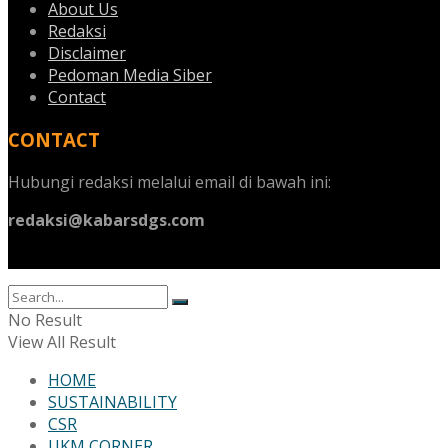
About Us
Redaksi
Disclaimer
Pedoman Media Siber
Contact
CONTACT
Hubungi redaksi melalui email di bawah ini:
redaksi@kabarsdgs.com
No Result
View All Result
HOME
SUSTAINABILITY
CSR
UKM CORNER