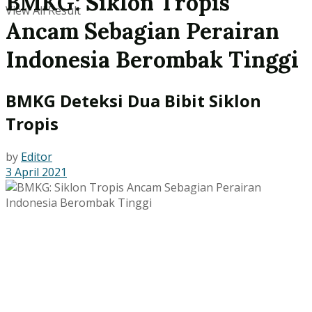
BMKG: Siklon Tropis
View All Result
Ancam Sebagian Perairan
Indonesia Berombak Tinggi
BMKG Deteksi Dua Bibit Siklon
Tropis
by
Editor
3 April 2021