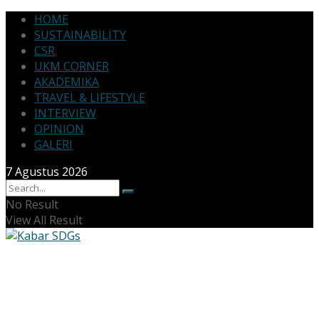
HOME
SUSTAINABILITY
CSR
UKM CORNER
AKADEMIKA
TRAVEL & LIFESTYLE
INTERVIEW
OPINION
GALERI
7 Agustus 2026
No Result
View All Result