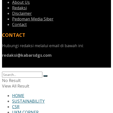
About Us
Redaksi
Disclaimer
Pedoman Media Siber
Contact
CONTACT
Hubungi redaksi melalui email di bawah ini:
redaksi@kabarsdgs.com
No Result
View All Result
HOME
SUSTAINABILITY
CSR
UKM CORNER