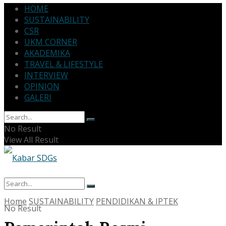
HOME
SUSTAINABILITY
CSR
UKM CORNER
AKADEMIKA
TRAVEL & LIFESTYLE
INTERVIEW
OPINION
GALERI
No Result
View All Result
Home
SUSTAINABILITY
PENDIDIKAN & IPTEK
No Result