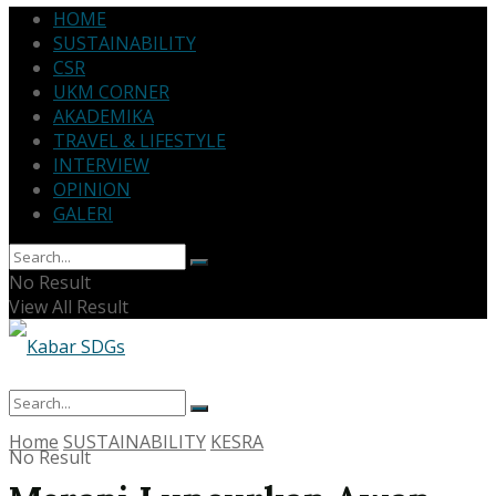
HOME
SUSTAINABILITY
CSR
UKM CORNER
AKADEMIKA
TRAVEL & LIFESTYLE
INTERVIEW
OPINION
GALERI
No Result
View All Result
Home
SUSTAINABILITY
KESRA
No Result