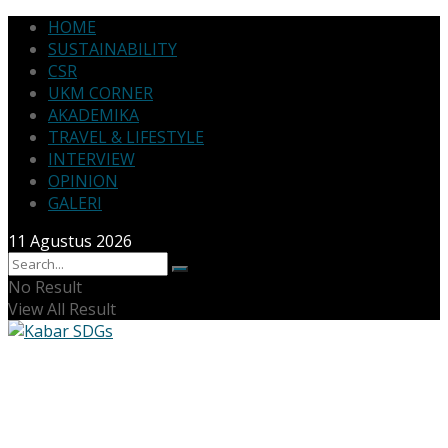
HOME
SUSTAINABILITY
CSR
UKM CORNER
AKADEMIKA
TRAVEL & LIFESTYLE
INTERVIEW
OPINION
GALERI
11 Agustus 2026
No Result
View All Result