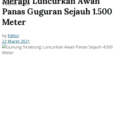
Merapi Luncurkan Awan
View All Result
Panas Guguran Sejauh 1.500
Meter
by
Editor
22 Maret 2021