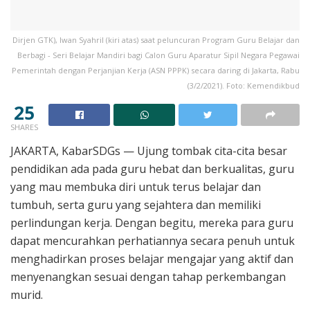
Dirjen GTK), Iwan Syahril (kiri atas) saat peluncuran Program Guru Belajar dan
Berbagi - Seri Belajar Mandiri bagi Calon Guru Aparatur Sipil Negara Pegawai
Pemerintah dengan Perjanjian Kerja (ASN PPPK) secara daring di Jakarta, Rabu
(3/2/2021). Foto: Kemendikbud
25
SHARES
JAKARTA, KabarSDGs — Ujung tombak cita-cita besar
pendidikan ada pada guru hebat dan berkualitas, guru
yang mau membuka diri untuk terus belajar dan
tumbuh, serta guru yang sejahtera dan memiliki
perlindungan kerja. Dengan begitu, mereka para guru
dapat mencurahkan perhatiannya secara penuh untuk
menghadirkan proses belajar mengajar yang aktif dan
menyenangkan sesuai dengan tahap perkembangan
murid.