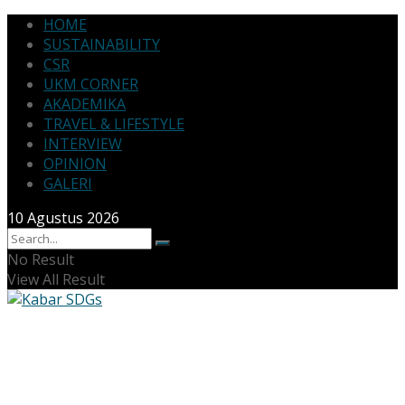
HOME
SUSTAINABILITY
CSR
UKM CORNER
AKADEMIKA
TRAVEL & LIFESTYLE
INTERVIEW
OPINION
GALERI
10 Agustus 2026
No Result
View All Result