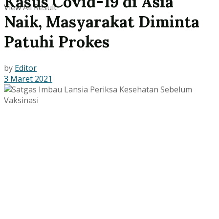
Kasus Covid-19 di Asia
View All Result
Naik, Masyarakat Diminta
Patuhi Prokes
by
Editor
3 Maret 2021