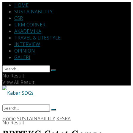
HOME
SUSTAINABILITY
CSR
UKM CORNER
AKADEMIKA
TRAVEL & LIFESTYLE
INTERVIEW
OPINION
GALERI
No Result
View All Result
Home
SUSTAINABILITY
KESRA
No Result