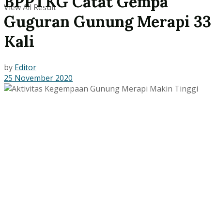
BPPTKG Catat Gempa
View All Result
Guguran Gunung Merapi 33
Kali
by
Editor
25 November 2020