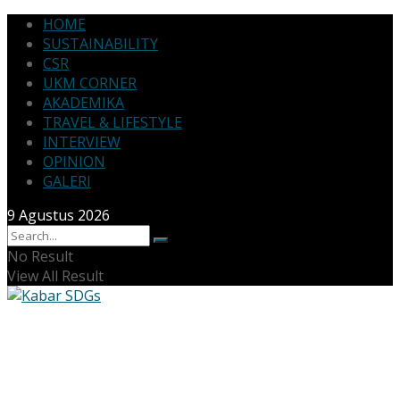
HOME
SUSTAINABILITY
CSR
UKM CORNER
AKADEMIKA
TRAVEL & LIFESTYLE
INTERVIEW
OPINION
GALERI
9 Agustus 2026
No Result
View All Result