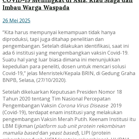
COVID-19 Meningkat di Asia, Riau Siaga dan
Imbau Warga Waspada
26 Mei 2025
“Kita harus mempunyai kemampuan tidak hanya
diproduksi, tapi juga ditahap penelitian dan
pengembangan. Setelah dilakukan identifikasi, saat ini
ada 6 institusi yang mengembangkan vaksin Covid-19.
Suatu hal yang luar biasa dimana ini menunjukkan
kepedulian para peneliti, dosen untuk mencari solusi
Covid-19,” jelas Menristek/Kepala BRIN, di Gedung Graha
BNPB, Selasa, (27/10/2020).
Setelah dikeluarkan Keputusan Presiden Nomor 18
Tahun 2020 tentang Tim Nasional Percepatan
Pengembangan Vaksin
Corona Virus Disease
2019
(Covid-19), terdapat enam institusi yang melakukan
pengembangan Vaksin Merah Putih. Keenam Institusi itu
LBM Eijkman (
platform sub unit protein rekombinan
mamalia based
dan
yeast based
), LIPI (protein