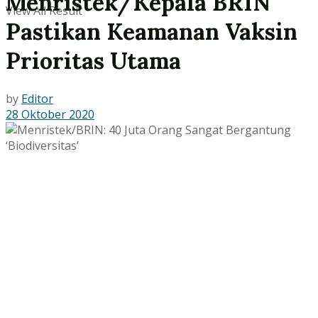
Menristek/Kepala BRIN
View All Result
Pastikan Keamanan Vaksin
Prioritas Utama
by
Editor
28 Oktober 2020