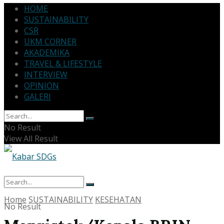
HOME
SUSTAINABILITY
CSR
UKM CORNER
AKADEMIKA
TRAVEL & LIFESTYLE
INTERVIEW
OPINION
GALERI
No Result
View All Result
Home
SUSTAINABILITY
KESEHATAN
No Result