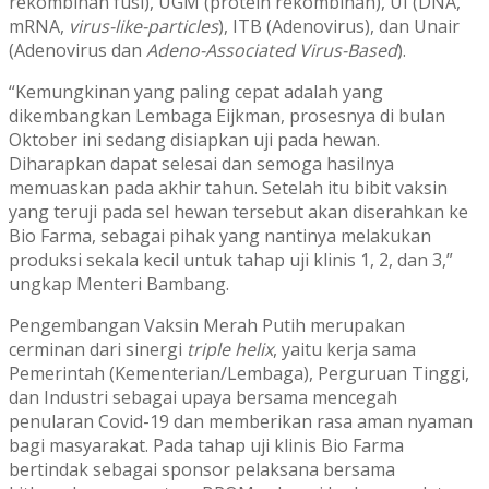
rekombinan fusi), UGM (protein rekombinan), UI (DNA,
mRNA,
virus-like-particles
), ITB (Adenovirus), dan Unair
(Adenovirus dan
Adeno-Associated Virus-Based
).
“Kemungkinan yang paling cepat adalah yang
dikembangkan Lembaga Eijkman, prosesnya di bulan
Oktober ini sedang disiapkan uji pada hewan.
Diharapkan dapat selesai dan semoga hasilnya
memuaskan pada akhir tahun. Setelah itu bibit vaksin
yang teruji pada sel hewan tersebut akan diserahkan ke
Bio Farma, sebagai pihak yang nantinya melakukan
produksi sekala kecil untuk tahap uji klinis 1, 2, dan 3,”
ungkap Menteri Bambang.
Pengembangan Vaksin Merah Putih merupakan
cerminan dari sinergi
triple helix
, yaitu kerja sama
Pemerintah (Kementerian/Lembaga), Perguruan Tinggi,
dan Industri sebagai upaya bersama mencegah
penularan Covid-19 dan memberikan rasa aman nyaman
bagi masyarakat. Pada tahap uji klinis Bio Farma
bertindak sebagai sponsor pelaksana bersama