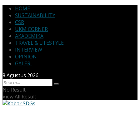
HOME
SUSTAINABILITY
CSR
UKM CORNER
AKADEMIKA
TRAVEL & LIFESTYLE
INTERVIEW
OPINION
GALERI
8 Agustus 2026
No Result
View All Result