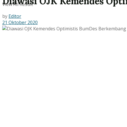
Diawasi OJK Kemendes Opti
View All Result
by
Editor
21 Oktober 2020