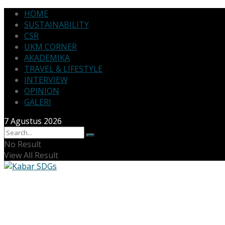
HOME
SUSTAINABILITY
CSR
UKM CORNER
AKADEMIKA
TRAVEL & LIFESTYLE
INTERVIEW
OPINION
GALERI
7 Agustus 2026
No Result
View All Result