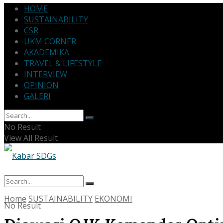
HOME
SUSTAINABILITY
CSR
UKM CORNER
AKADEMIKA
TRAVEL & LIFESTYLE
INTERVIEW
OPINION
GALERI
No Result
View All Result
Home
SUSTAINABILITY
EKONOMI
No Result