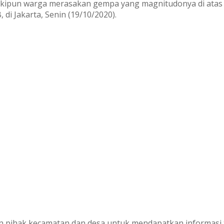
kipun warga merasakan gempa yang magnitudonya di atas M5,
i Jakarta, Senin (19/10/2020).
 pihak kecamatan dan desa untuk mendapatkan informasi t