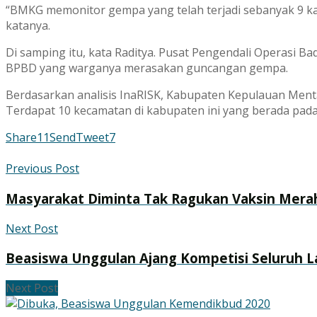
“BMKG memonitor gempa yang telah terjadi sebanyak 9 kali 
katanya.
Di samping itu, kata Raditya. Pusat Pengendali Operas
BPBD yang warganya merasakan guncangan gempa.
Berdasarkan analisis InaRISK, Kabupaten Kepulauan Ment
Terdapat 10 kecamatan di kabupaten ini yang berada pad
Share
11
Send
Tweet
7
Previous Post
Masyarakat Diminta Tak Ragukan Vaksin Mera
Next Post
Beasiswa Unggulan Ajang Kompetisi Seluruh L
Next Post