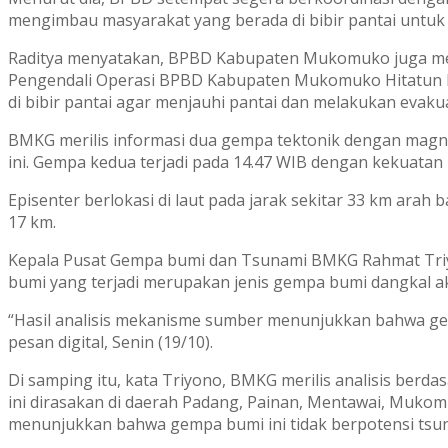
mengimbau masyarakat yang berada di bibir pantai untuk
Raditya menyatakan, BPBD Kabupaten Mukomuko juga mela
Pengendali Operasi BPBD Kabupaten Mukomuko Hitatun 
di bibir pantai agar menjauhi pantai dan melakukan evaku
BMKG merilis informasi dua gempa tektonik dengan magnitu
ini. Gempa kedua terjadi pada 14.47 WIB dengan kekuatan 
Episenter berlokasi di laut pada jarak sekitar 33 km ara
17 km.
Kepala Pusat Gempa bumi dan Tsunami BMKG Rahmat Triyo
bumi yang terjadi merupakan jenis gempa bumi dangkal ak
“Hasil analisis mekanisme sumber menunjukkan bahwa gemp
pesan digital, Senin (19/10).
Di samping itu, kata Triyono, BMKG merilis analisis ber
ini dirasakan di daerah Padang, Painan, Mentawai, Mukomu
menunjukkan bahwa gempa bumi ini tidak berpotensi tsu