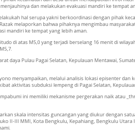
 menjauhinya dan melakukan evakuasi mandiri ke tempat a
kukah hal serupa yakni berkoordinasi dengan pihak keca
Razak melaporkan bahwa pihaknya mengimbau masyarakat 
asi mandiri ke tempat yang lebih aman.
do di atas M5,0 yang terjadi berselang 16 menit di wilaya
M5,7.
h barat daya Pulau Pagai Selatan, Kepulauan Mentawai, Suma
no menyampaikan, melalui analisis lokasi episenter dan 
ibat aktivitas subduksi lempeng di Pagai Selatan, Kepulau
abumi ini memiliki mekanisme pergerakan naik atau _thrus
dasarkan skala intensitas guncangan yang diukur dengan s
ko II-III MMI, Kota Bengkulu, Kepahiang, Bengkulu Utara I
nami.