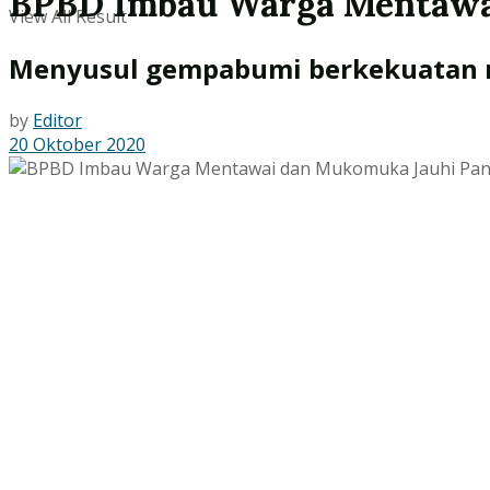
BPBD Imbau Warga Mentawa
View All Result
Menyusul gempabumi berkekuatan 
by
Editor
20 Oktober 2020