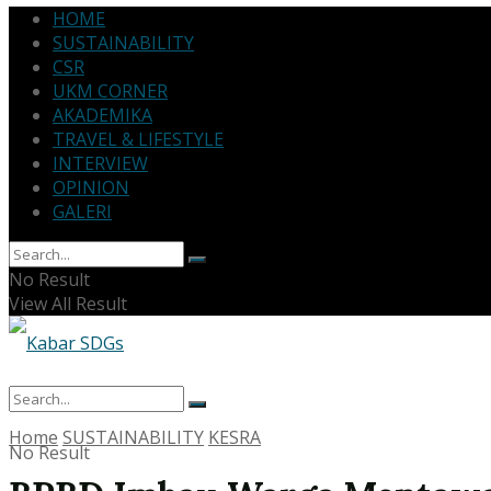
HOME
SUSTAINABILITY
CSR
UKM CORNER
AKADEMIKA
TRAVEL & LIFESTYLE
INTERVIEW
OPINION
GALERI
No Result
View All Result
Home
SUSTAINABILITY
KESRA
No Result