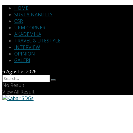
HOME
SUSTAINABILITY
CSR
UKM CORNER
AKADEMIKA
TRAVEL & LIFESTYLE
INTERVIEW
OPINION
GALERI
6 Agustus 2026
No Result
View All Result