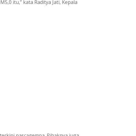
0 itu,” kata Raditya Jati, Kepala
erkini pascagempa. Pihaknya juga