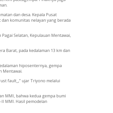
man.
matan dan desa. Kepala Pusat
dan komunitas nelayan yang berada
h Pagai Selatan, Kepulauan Mentawai,
tera Barat, pada kedalaman 13 km dan
kedalaman hiposenternya, gempa
an Mentawai.
t fault_,” ujar Triyono melalui
atuan MMI, bahwa kedua gempa bumi
-II MMI. Hasil pemodelan