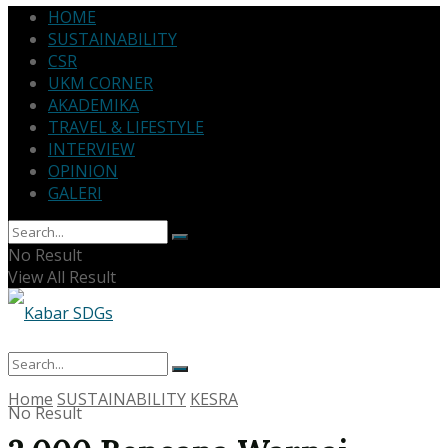
HOME
SUSTAINABILITY
CSR
UKM CORNER
AKADEMIKA
TRAVEL & LIFESTYLE
INTERVIEW
OPINION
GALERI
No Result
View All Result
Home
SUSTAINABILITY
KESRA
No Result