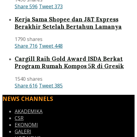
Share
596
Tweet
373
Kerja Sama Shopee dan J&T Express
Berakhir Setelah Bertahun Lamanya
1790 shares
Share
716
Tweet
448
Cargill Raih Gold Award ISDA Berkat
Program Rumah Kompos 5R di Gresik
1540 shares
Share
616
Tweet
385
NEWS CHANNELS
AKADEMIKA
CSR
EKONOMI
GALERI