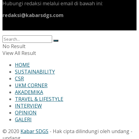
Hubungi redaksi melalui email di bawah ini:
redaksi@kabarsdgs.com
No Result
View All Result
HOME
SUSTAINABILITY
CSR
UKM CORNER
AKADEMIKA
TRAVEL & LIFESTYLE
INTERVIEW
OPINION
GALERI
© 2020
Kabar SDGS
- Hak cipta dilindungi oleh undang -
undang.