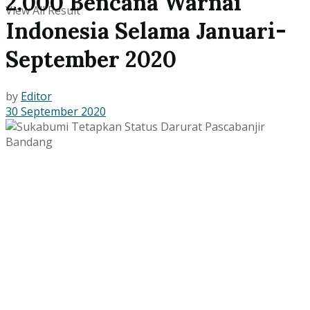
2.000 Bencana Warnai
View All Result
Indonesia Selama Januari-
September 2020
by
Editor
30 September 2020