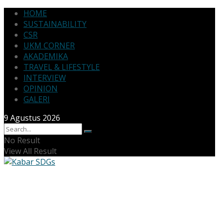
HOME
SUSTAINABILITY
CSR
UKM CORNER
AKADEMIKA
TRAVEL & LIFESTYLE
INTERVIEW
OPINION
GALERI
9 Agustus 2026
No Result
View All Result