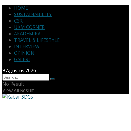
HOME
SUSTAINABILITY
CSR
UKM CORNER
AKADEMIKA
TRAVEL & LIFESTYLE
INTERVIEW
OPINION
GALERI
9 Agustus 2026
No Result
View All Result