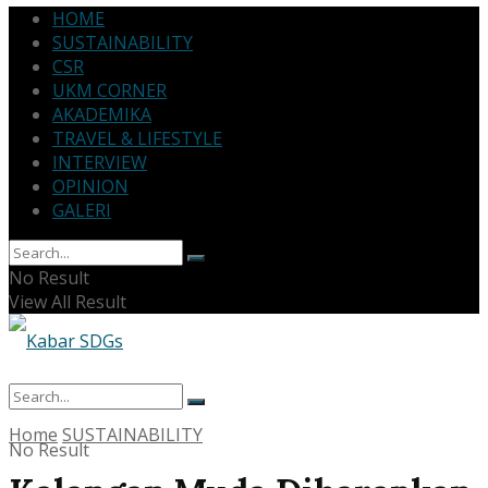
HOME
SUSTAINABILITY
CSR
UKM CORNER
AKADEMIKA
TRAVEL & LIFESTYLE
INTERVIEW
OPINION
GALERI
No Result
View All Result
Home
SUSTAINABILITY
No Result