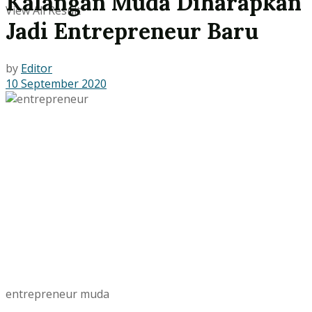
Kalangan Muda Diharapkan
View All Result
Jadi Entrepreneur Baru
by
Editor
10 September 2020
entrepreneur muda