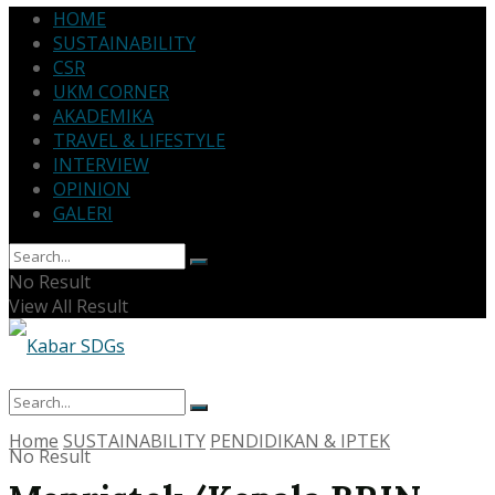
HOME
SUSTAINABILITY
CSR
UKM CORNER
AKADEMIKA
TRAVEL & LIFESTYLE
INTERVIEW
OPINION
GALERI
No Result
View All Result
Home
SUSTAINABILITY
PENDIDIKAN & IPTEK
No Result