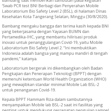
Bambang saat memberikan sambutan pada kegiatan
‘Swab PCR test BNI Berbagi dan Penyerahan Mobile
Laboratorium Bio Safety Level 2 (BSL), di halaman Dinas
Kesehatan Kota Tangerang Selatan, Minggu (30/8/2020).
Bambang mengaku bangga dan terima kasih kepada BNI
yang bekerjasama dengan Yayasan BUMN dan
Pertamedika-IHC, yang membantu hilirisasi produk
inovasi untuk penanggulangan Covid-19, yaitu Mobile
Laboratorium Bio Safety Level 2. “Ini membuktikan
Indonesia adalah bangsa yang mampu mandiri di tengah
pandemi,” katanya.
Laboratorium bergerak ini dikembangkan oleh Badan
Pengkajian dan Penerapan Teknologi (BPPT) dengan
memenuhi ketentuan World Health Organization (WHO)
yang mewajibkan standar minimal Mobile Lab BSL-2
untuk penanganan Covid-19.
Kepala BPPT Hammam Riza dalam sambutannya
menyampaikan Mobile lab BSL-2 saat ini fasilitas yang
penting untuk mendukung percepatan pengujian sampel