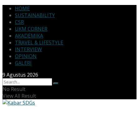
HOME
SUSTAINABILITY
CSR
UKM CORNER
AKADEMIKA
TRAVEL & LIFESTYLE
INTERVIEW
OPINION
GALERI
9 Agustus 2026
No Result
View All Result