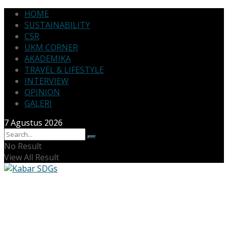
HOME
SUSTAINABILITY
CSR
UKM CORNER
AKADEMIKA
TRAVEL & LIFESTYLE
INTERVIEW
OPINION
GALERI
7 Agustus 2026
No Result
View All Result