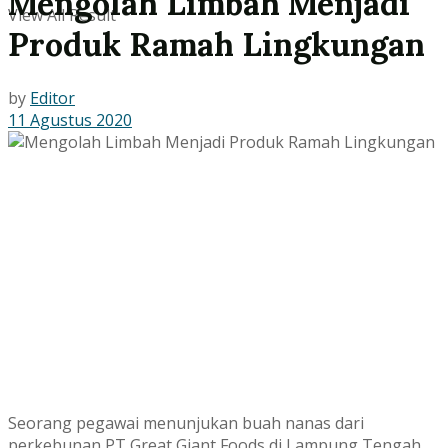
Mengolah Limbah Menjadi
View All Result
Produk Ramah Lingkungan
by
Editor
11 Agustus 2020
Seorang pegawai menunjukan buah nanas dari
perkebunan PT Great Giant Foods di Lampung Tengah.