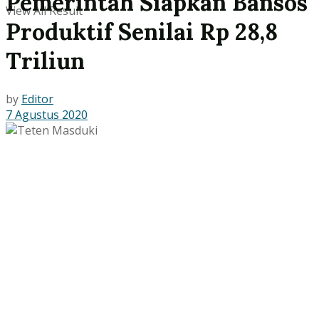
Pemerintah Siapkan Bansos
View All Result
Produktif Senilai Rp 28,8
Triliun
by
Editor
7 Agustus 2020