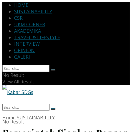
HOME
SUSTAINABILITY
CSR
UKM CORNER
AKADEMIKA
TRAVEL & LIFESTYLE
INTERVIEW
OPINION
GALERI
No Result
View All Result
Home
SUSTAINABILITY
No Result