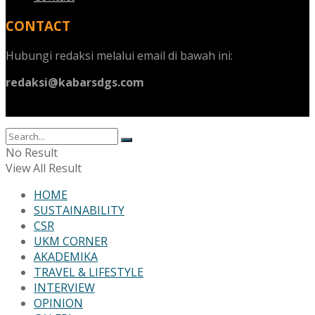
CONTACT
Hubungi redaksi melalui email di bawah ini:
redaksi@kabarsdgs.com
No Result
View All Result
HOME
SUSTAINABILITY
CSR
UKM CORNER
AKADEMIKA
TRAVEL & LIFESTYLE
INTERVIEW
OPINION