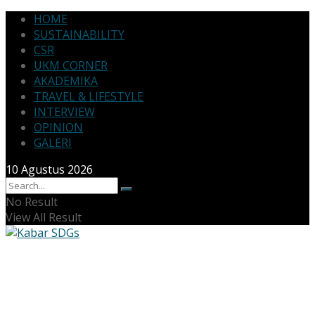
HOME
SUSTAINABILITY
CSR
UKM CORNER
AKADEMIKA
TRAVEL & LIFESTYLE
INTERVIEW
OPINION
GALERI
10 Agustus 2026
No Result
View All Result