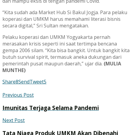
dan mampu eksis di tengah pandemi Covid.
“Kita sudah ada Market Hub Si Bakul Jogja. Para pelaku
koperasi dan UMKM harus memahami literasi bisnis
secara digital,” Sri Sultan mengatakan.
Pelaku koperasi dan UMKM Yogyakarta pernah
merasakan krisis seperti ini saat tertimpa bencana
gempa 2006 silam. “Kita bisa bangkit. Untuk bangkit kita
butuh survival spirit, termasuk aneka dukungan dari
pemerintah pusat maupun daerah,” ujar dia.
(MULIA
MUNTHE)
Share
8
Send
Tweet
5
Previous Post
Imunitas Terjaga Selama Pandemi
Next Post
Tata Niaga Produk UMKM Akan Dibenahi