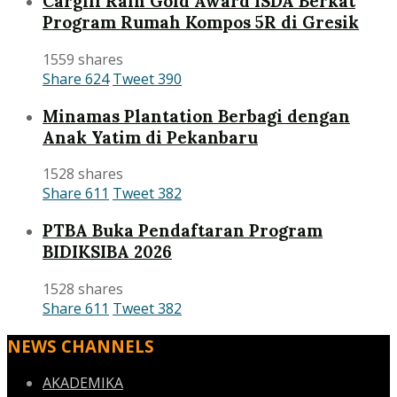
Cargill Raih Gold Award ISDA Berkat
Program Rumah Kompos 5R di Gresik
1559 shares
Share
624
Tweet
390
Minamas Plantation Berbagi dengan
Anak Yatim di Pekanbaru
1528 shares
Share
611
Tweet
382
PTBA Buka Pendaftaran Program
BIDIKSIBA 2026
1528 shares
Share
611
Tweet
382
NEWS CHANNELS
AKADEMIKA