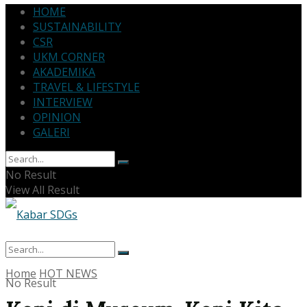
HOME
SUSTAINABILITY
CSR
UKM CORNER
AKADEMIKA
TRAVEL & LIFESTYLE
INTERVIEW
OPINION
GALERI
No Result
View All Result
Home
HOT NEWS
No Result