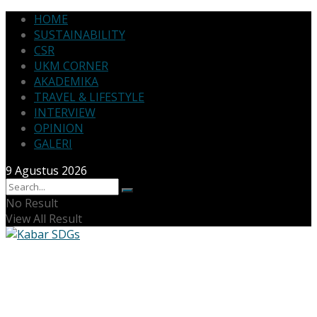
HOME
SUSTAINABILITY
CSR
UKM CORNER
AKADEMIKA
TRAVEL & LIFESTYLE
INTERVIEW
OPINION
GALERI
9 Agustus 2026
No Result
View All Result