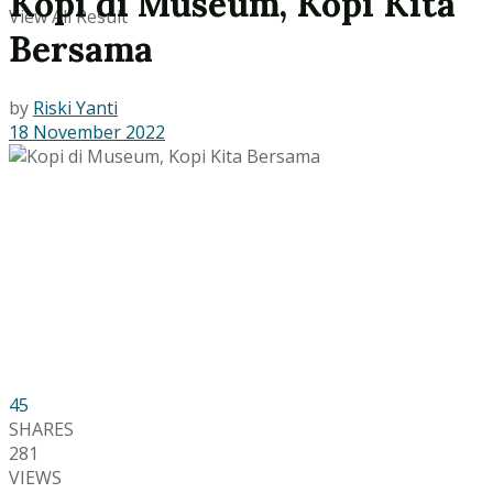
Kopi di Museum, Kopi Kita
View All Result
Bersama
by
Riski Yanti
18 November 2022
45
SHARES
281
VIEWS