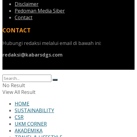
Disclaimer
Pedoman Media Siber
Contact
CONTACT
Hubungi redaksi melalui email di bawah ini:
redaksi@kabarsdgs.com
No Result
View All Result
HOME
SUSTAINABILITY
CSR
UKM CORNER
AKADEMIKA