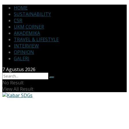
HOME
SUSTAINABILITY
CSR
UKM CORNER
AKADEMIKA
TRAVEL & LIFESTYLE
INTERVIEW
OPINION
GALERI
7 Agustus 2026
No Result
View All Result