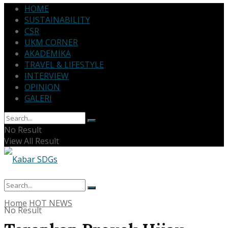
HOME
SUSTAINABILITY
CSR
UKM CORNER
AKADEMIKA
TRAVEL & LIFESTYLE
INTERVIEW
OPINION
GALERI
No Result
View All Result
Home
HOT NEWS
No Result