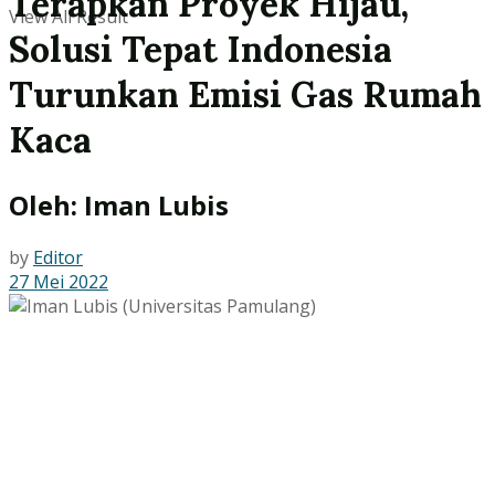
Terapkan Proyek Hijau,
View All Result
Solusi Tepat Indonesia
Turunkan Emisi Gas Rumah
Kaca
Oleh: Iman Lubis
by
Editor
27 Mei 2022