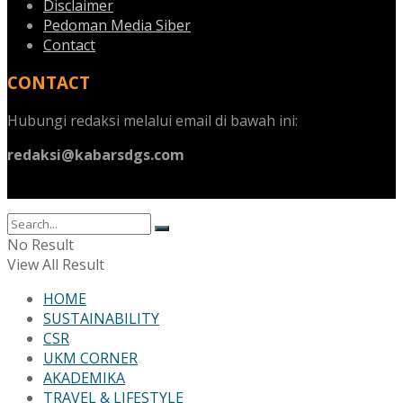
Disclaimer
Pedoman Media Siber
Contact
CONTACT
Hubungi redaksi melalui email di bawah ini:
redaksi@kabarsdgs.com
No Result
View All Result
HOME
SUSTAINABILITY
CSR
UKM CORNER
AKADEMIKA
TRAVEL & LIFESTYLE