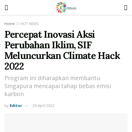
Home
HOT NEWS
Percepat Inovasi Aksi
Perubahan Iklim, SIF
Meluncurkan Climate Hack
2022
Program ini diharapkan membantu
Singapura mencapai tahap bebas emisi
karbon
by
Editor
26 April 2022