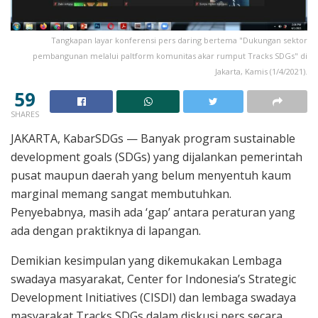
Tangkapan layar konferensi pers daring bertema "Dukungan sektor
pembangunan melalui paltform komunitas akar rumput Tracks SDGs" di
Jakarta, Kamis (1/4/2021).
59
SHARES
JAKARTA, KabarSDGs — Banyak program sustainable
development goals (SDGs) yang dijalankan pemerintah
pusat maupun daerah yang belum menyentuh kaum
marginal memang sangat membutuhkan.
Penyebabnya, masih ada ‘gap’ antara peraturan yang
ada dengan praktiknya di lapangan.
Demikian kesimpulan yang dikemukakan Lembaga
swadaya masyarakat, Center for Indonesia’s Strategic
Development Initiatives (CISDI) dan lembaga swadaya
masyarakat Tracks SDGs dalam diskusi pers secara