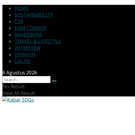
HOME
SUSTAINABILITY
CSR
UKM CORNER
AKADEMIKA
TRAVEL & LIFESTYLE
INTERVIEW
OPINION
GALERI
6 Agustus 2026
No Result
View All Result