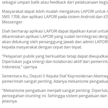
sebagai umpan balik atau feedback dari pelaksanaan kegia
Masyarakat dapat lebih mudah mengakses LAPOR! untuk men
SMS 1708, dan aplikasi LAPOR! pada sistem Android dan iO
Messenger.
Diah berharap aplikasi LAPOR! dapat dijadikan kanal unt
dikarenakan aplikasi LAPOR! yang sudah terintegrasi deng
akan didukung oleh penanggung jawab dan admin LAPOR! d
kepada masyarakat dengan cepat dan tepat.
“Pelayanan publik yang berkualitas tetap dapat diwujud
Diperlukan juga sinergi dan kolaborasi aktif dari pemer
Indonesia,” ujarnya.
Sementara itu, Deputi II Kepala Staf Kepresidenan Abet
pemerintah sangat penting. Adanya mekanisme pengaduan
“Mekanisme pengaduan menjadi sangat penting. Diperluk
pencegahan stunting ini. Sehingga sistem pengaduan da
jelasnya.