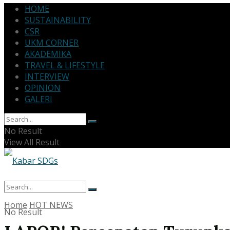
HOME
SUSTAINABILITY
CSR
UKM CORNER
AKADEMIKA
TRAVEL & LIFESTYLE
INTERVIEW
OPINION
GALERI
No Result
View All Result
Home
HOT NEWS
No Result