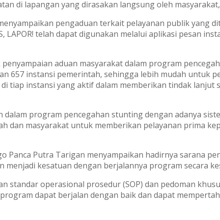
tan di lapangan yang dirasakan langsung oleh masyarakat,”
yampaikan pengaduan terkait pelayanan publik yang diteri
S, LAPOR! telah dapat digunakan melalui aplikasi pesan ins
uk penyampaian aduan masyarakat dalam program pencegahan 
an 657 instansi pemerintah, sehingga lebih mudah untuk pen
i tiap instansi yang aktif dalam memberikan tindak lanju
kan dalam program pencegahan stunting dengan adanya sist
intah dan masyarakat untuk memberikan pelayanan prima ke
nego Panca Putra Tarigan menyampaikan hadirnya sarana p
 menjadi kesatuan dengan berjalannya program secara ke
an standar operasional prosedur (SOP) dan pedoman khus
n program dapat berjalan dengan baik dan dapat memperta