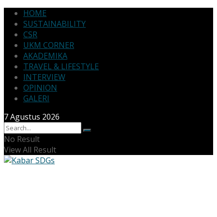
HOME
SUSTAINABILITY
CSR
UKM CORNER
AKADEMIKA
TRAVEL & LIFESTYLE
INTERVIEW
OPINION
GALERI
7 Agustus 2026
No Result
View All Result