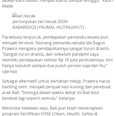
jadwal kami batasi, menjadi Kamis sampai Minggu,” kata I
Made.
pertunjukan tari kecak (DOK
KABARSDGS|YAUMAL HUTASUHUT)
Pariwisata terpuruk, pendapatan pemandu wisata pun
menjadi terseok. Seorang pemandu wisata Ida Bagus
Prawira mengaku pendapatannya sangat turun drastis.
“Sangat turun drastis, dari sebelum pandemi saya
memiliki pendapatan sekitar Rp 10 juta perbulannya, kini
hanya sepuluh sampai dua puluh persen saja dari itu,”
ujarnya.
Sebagai alternatif untuk bertahan hidup, Prawira harus
banting setir, menjadi penjual nasi kuning dan pembuat
arak Bali. “Semoga dalam waktu dekat ini Bali bisa
kembali lagi seperti semula,” katanya.
Mencoba melawan sepi, Bali pun telah menerapkan
program Sertifikasi CHSE (
Clean, Health, Safety &