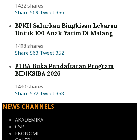
1422 shares
Share
569
Tweet
356
BPKH Salurkan Bingkisan Lebaran
Untuk 100 Anak Yatim Di Malang
1408 shares
Share
563
Tweet
352
PTBA Buka Pendaftaran Program
BIDIKSIBA 2026
1430 shares
Share
572
Tweet
358
NEWS CHANNELS
AKADEMIKA
CSR
EKONOMI