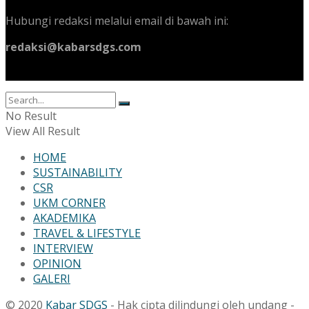
Hubungi redaksi melalui email di bawah ini:
redaksi@kabarsdgs.com
No Result
View All Result
HOME
SUSTAINABILITY
CSR
UKM CORNER
AKADEMIKA
TRAVEL & LIFESTYLE
INTERVIEW
OPINION
GALERI
© 2020
Kabar SDGS
- Hak cipta dilindungi oleh undang -