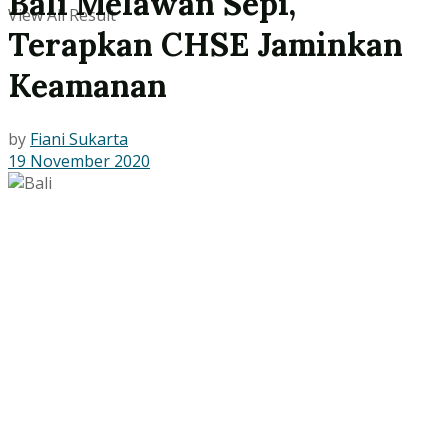
Bali Melawan Sepi,
View All Result
Terapkan CHSE Jaminkan
Keamanan
by
Fiani Sukarta
19 November 2020