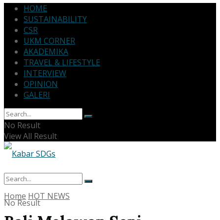
HOME
SUSTAINABILITY
CSR
UKM CORNER
AKADEMIKA
TRAVEL & LIFESTYLE
INTERVIEW
OPINION
GALERI
No Result
View All Result
Home
HOT NEWS
No Result