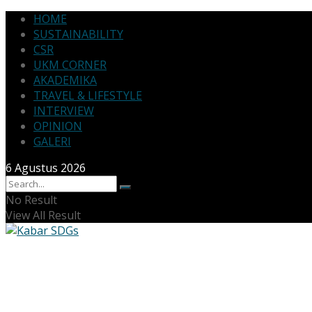
HOME
SUSTAINABILITY
CSR
UKM CORNER
AKADEMIKA
TRAVEL & LIFESTYLE
INTERVIEW
OPINION
GALERI
6 Agustus 2026
No Result
View All Result