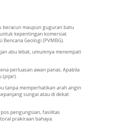
 gas beracun maupun guguran batu
 untuk kepentingan komersial.
si Bencana Geologi (PVMBG).
hujan abu lebat, umumnya menempati
kena perluasan awan panas. Apabila
(pijar).
abu tanpa memperhatikan arah angin
sepanjang sungai atau di dekat
pos pengungsian, fasilitas
oral prakiraan bahaya.