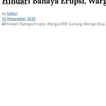
Hindari Bahaya Erupsi, War
View All Result
by
Editor
10 November 2020