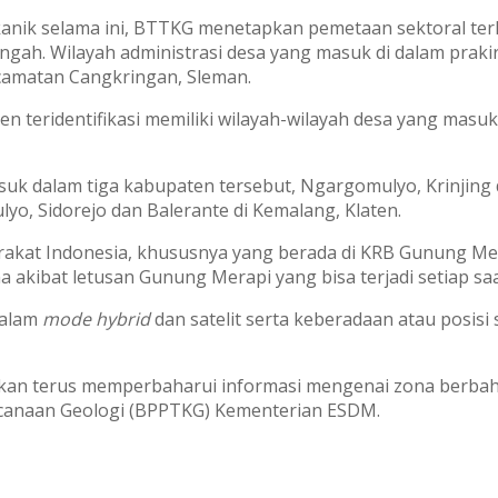
kanik selama ini, BTTKG menetapkan pemetaan sektoral ter
engah. Wilayah administrasi desa yang masuk di dalam praki
camatan Cangkringan, Sleman.
en teridentifikasi memiliki wilayah-wilayah desa yang masu
asuk dalam tiga kabupaten tersebut, Ngargomulyo, Krinjing
ulyo, Sidorejo dan Balerante di Kemalang, Klaten.
rakat Indonesia, khususnya yang berada di KRB Gunung M
 akibat letusan Gunung Merapi yang bisa terjadi setiap saa
dalam
mode hybrid
dan satelit serta keberadaan atau posisi
 akan terus memperbaharui informasi mengenai zona berba
canaan Geologi (BPPTKG) Kementerian ESDM.