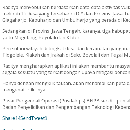
Raditya menyebutkan berdasarkan data-data aktivitas vul
meliputi 12 desa yang tersebar di DIY dan Provinsi Jawa T
Glagaharjo, Kepuharjo dan Umbulharjo yang berada di Ke
Sedangkan di Provinsi Jawa Tengah, katanya, tiga kabupat
yaitu Magelang, Boyolali dan Klaten.
Berikut ini wilayah di tingkat desa dan kecamatan yang m
Tlogolele, Klakah dan Jrakah di Selo, Boyolali dan Tegal M
Raditya mengharapkan aplikasi ini akan membantu masya
segala sesuatu yang terkait dengan upaya mitigasi bencana
Hanya dengan mengklik tautan, akan menampilkan peta 
mengenai risikonya.
Pusat Pengendali Operasi (Pusdalops) BNPB sendiri pun
Badan Penyelidikan dan Pengembangan Teknologi Keben
Share
14
Send
Tweet
9