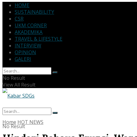
HOME
SUSTAINABILITY
CSR
UKM CORNER
AKADEMIKA
TRAVEL & LIFESTYLE
INTERVIEW
OPINION
GALERI
No Result
View All Result
Home
HOT NEWS
No Result