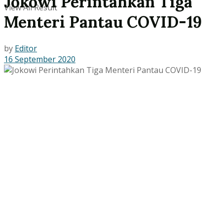
Jokowi Perintahkan Tiga
View All Result
Menteri Pantau COVID-19
by
Editor
16 September 2020