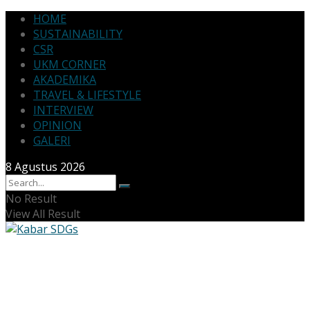
HOME
SUSTAINABILITY
CSR
UKM CORNER
AKADEMIKA
TRAVEL & LIFESTYLE
INTERVIEW
OPINION
GALERI
8 Agustus 2026
No Result
View All Result