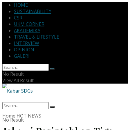
HOME
SUSTAINABILITY
CSR
UKM CORNER
AKADEMIKA
TRAVEL & LIFESTYLE
INTERVIEW
OPINION
GALERI
No Result
View All Result
Home
HOT NEWS
No Result